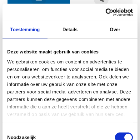
Jouw gegevens
Toestemming
Details
Over
Deze website maakt gebruik van cookies
We gebruiken cookies om content en advertenties te
personaliseren, om functies voor social media te bieden
en om ons websiteverkeer te analyseren. Ook delen we
informatie over uw gebruik van onze site met onze
Geef aan tot welk domein jouw vraag behoort
partners voor social media, adverteren en analyse. Deze
partners kunnen deze gegevens combineren met andere
KIES EEN DOMEIN
informatie die u aan ze heeft verstrekt of die ze hebben
verzameld op basis van uw gebruik van hun services.
Jouw vraag
Toestemmingsselectie
Noodzakelijk