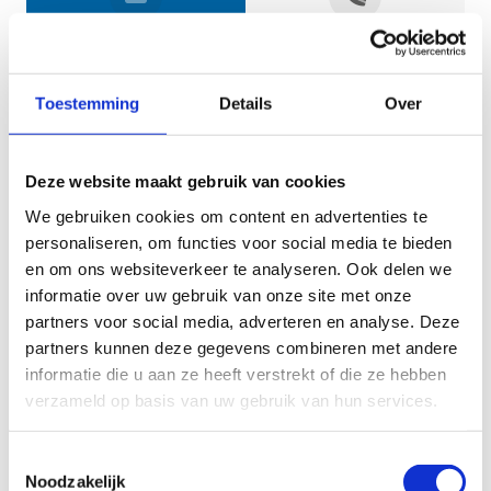
Jouw gegevens
Toestemming
Details
Over
Deze website maakt gebruik van cookies
We gebruiken cookies om content en advertenties te
personaliseren, om functies voor social media te bieden
en om ons websiteverkeer te analyseren. Ook delen we
informatie over uw gebruik van onze site met onze
Geef aan tot welk domein jouw vraag behoort
partners voor social media, adverteren en analyse. Deze
partners kunnen deze gegevens combineren met andere
KIES EEN DOMEIN
informatie die u aan ze heeft verstrekt of die ze hebben
verzameld op basis van uw gebruik van hun services.
Jouw vraag
Toestemmingsselectie
Noodzakelijk