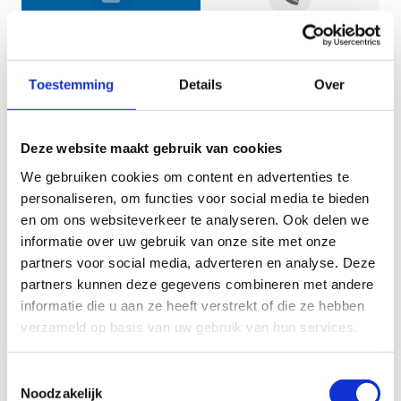
Jouw gegevens
Toestemming
Details
Over
Deze website maakt gebruik van cookies
We gebruiken cookies om content en advertenties te
personaliseren, om functies voor social media te bieden
en om ons websiteverkeer te analyseren. Ook delen we
informatie over uw gebruik van onze site met onze
Geef aan tot welk domein jouw vraag behoort
partners voor social media, adverteren en analyse. Deze
partners kunnen deze gegevens combineren met andere
KIES EEN DOMEIN
informatie die u aan ze heeft verstrekt of die ze hebben
verzameld op basis van uw gebruik van hun services.
Jouw vraag
Toestemmingsselectie
Noodzakelijk