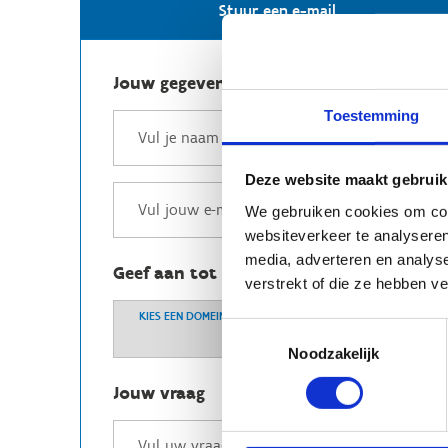
Stuur een e-mail
Jouw gegevens
Toestemming
Deze website maakt gebruik
We gebruiken cookies om cont
websiteverkeer te analyseren
media, adverteren en analys
Geef aan tot welk domein jouw vraag b
verstrekt of die ze hebben v
KIES EEN DOMEIN
Toestemmingsselectie
Noodzakelijk
Jouw vraag