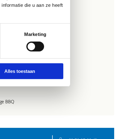
auze
nformatie die u aan ze heeft
eve activiteiten - Ronde 3
Marketing
 & ontspanning
Alles toestaan
eve activiteiten –Ronde 4
lige BBQ