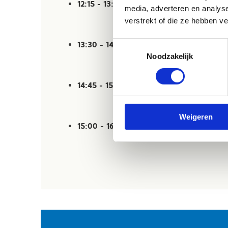
12:15 - 13:15
| Lunchpauze
media, adverteren en analys
verstrekt of die ze hebben v
Toestemmingsselectie
13:30 - 14:45
| Sportieve activiteiten - Ron
Noodzakelijk
14:45 - 15:00
| Pauze & ontspanning
Weigeren
15:00 - 16:00
| Sportieve activiteiten - Ro