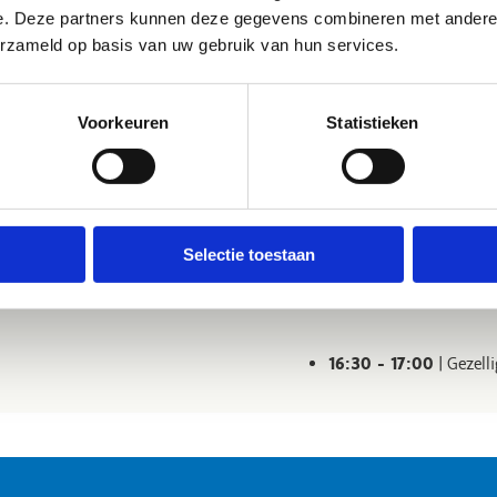
12:15 – 13:15
| Lunchp
e. Deze partners kunnen deze gegevens combineren met andere i
erzameld op basis van uw gebruik van hun services.
de 3
13:30 - 14:45
| Sporti
Voorkeuren
Statistieken
14:45 - 15:00
| Pauze
Selectie toestaan
nde 4
15:00 - 16:15
| Sporti
16:30 - 17:00
| Gezel