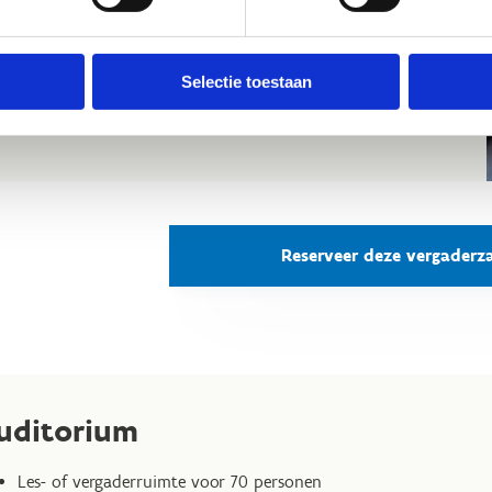
Les- of ontspanningsruimte voor 30 personen
Beamer + scherm
Selectie toestaan
TV
Geluidsinstallatie
Reserveer deze vergaderz
uditorium
Les- of vergaderruimte voor 70 personen