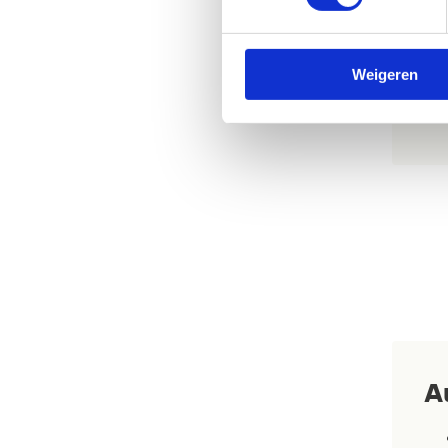
Weigeren
A