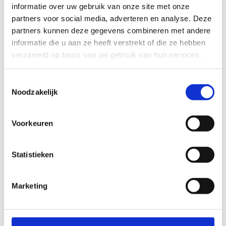
informatie over uw gebruik van onze site met onze
partners voor social media, adverteren en analyse. Deze
partners kunnen deze gegevens combineren met andere
Diane Ricquier
informatie die u aan ze heeft verstrekt of die ze hebben
Sportprogramma's sportklassen, -kampen en -
verzameld op basis van uw gebruik van hun services.
dagen
Toestemmingsselectie
+32 50 35 08 61
Noodzakelijk
Stuur een bericht
Voorkeuren
Jochen D'hondt
Statistieken
Reservaties clubs, weekendstages, evenementen
en VTS-cursussen
Marketing
+32 50 35 08 61
Stuur een bericht