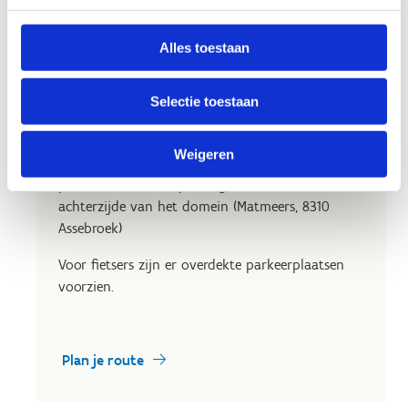
Het gemakkelijkste bereik je ons via de E40 van
Brussel naar Oostende afrit 8 (Brugge -
Alles toestaan
Zeebrugge) of afrit 9 (Oostkamp) en volgt
vandaar de pijlen naar het sportcentrum.
Selectie toestaan
Groepen die met een eigen bus naar het centrum
komen, nemen de ingang via Speelpleinlaan 1,
Weigeren
8310 Assebroek en kunnen aanbellen aan de
poort. Er is een busparking voorzien aan de
achterzijde van het domein (Matmeers, 8310
Assebroek)
Voor fietsers zijn er overdekte parkeerplaatsen
voorzien.
Plan je route