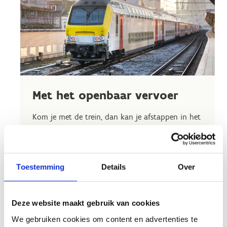
Met het openbaar vervoer
Kom je met de trein, dan kan je afstappen in het
station van Brugge. Van daaruit is het 30
minuten stappen naar ons sportcentrum. Aan
het station kan je ook een taxi of bus nemen.
Toestemming
Details
Over
Vanuit het station kan je bus nummer 3 naar
het sportcentrum nemen, bij het afstappen is het
nog een 5-tal minuten wandelen naar het
Deze website maakt gebruik van cookies
sportcentrum.
We gebruiken cookies om content en advertenties te