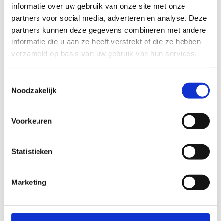
informatie over uw gebruik van onze site met onze
Leeftijd: 14+
partners voor social media, adverteren en analyse. Deze
Prijs: € 25
partners kunnen deze gegevens combineren met andere
informatie die u aan ze heeft verstrekt of die ze hebben
Schrijf je hier in
verzameld op basis van uw gebruik van hun services.
Toestemmingsselectie
Noodzakelijk
Groepslessen
Voorkeuren
Data 2027
Vanaf 21 september 2026 t.e.m. 30 mei 2026
Statistieken
Op
maandag
:
Marketing
19u-20u : BBB met Ines Lanssens
20u-21u: Pilates met Ines Lanssens
Op dinsdag
: