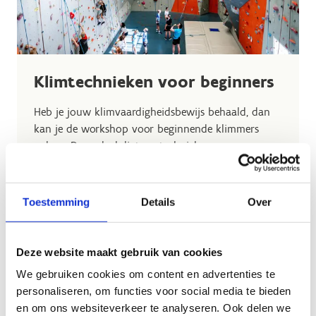
Klimtechnieken voor beginners
Heb je jouw klimvaardigheidsbewijs behaald, dan
kan je de workshop voor beginnende klimmers
volgen. De nadruk ligt op techniek,
blessurepreventie en routecoaching. De plaatsen
zijn beperkt, dus snel inschrijven is de boodschap.
Heb je nog vragen? Aarzel zeker niet om ons te
Toestemming
Details
Over
contacteren.
Telkens op zaterdag van 10u tot 12u.
Deze website maakt gebruik van cookies
Data 2026:
We gebruiken cookies om content en advertenties te
personaliseren, om functies voor social media te bieden
12/12 & 19/12
en om ons websiteverkeer te analyseren. Ook delen we