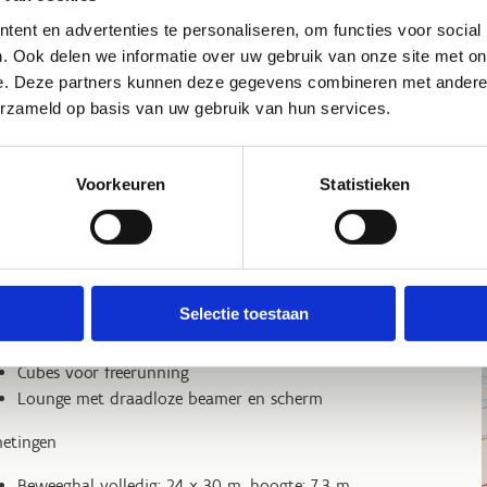
ent en advertenties te personaliseren, om functies voor social
. Ook delen we informatie over uw gebruik van onze site met on
e. Deze partners kunnen deze gegevens combineren met andere i
erzameld op basis van uw gebruik van hun services.
eweeghal
Voorkeuren
Statistieken
6 badmintonterreinen
2 volleybalterreinen
1 basketbalterrein
Video- en geluidsinstallatie
Selectie toestaan
PU punt-elastische vloer
Interactieve klimwand
Cubes voor freerunning
Lounge met draadloze beamer en scherm
etingen
Beweeghal volledig: 24 x 30 m, hoogte: 7,3 m