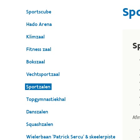
Sp
Sportscube
Hado Arena
Klimzaal
S
Fitness zaal
Bokszaal
Vechtsportzaal
Sportzalen
Topgymnastiekhal
Danszalen
Afm
Squashzalen
Wielerbaan 'Patrick Sercu' & skeelerpiste