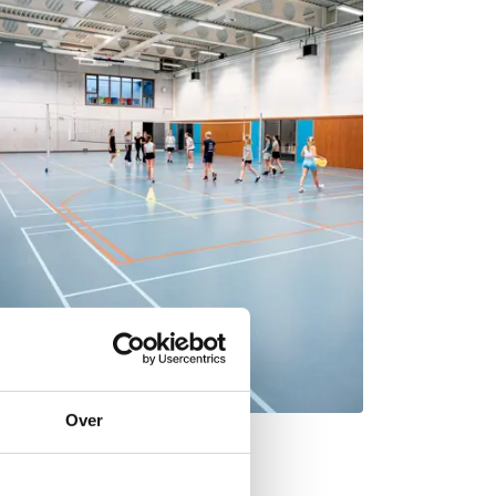
Over
aal