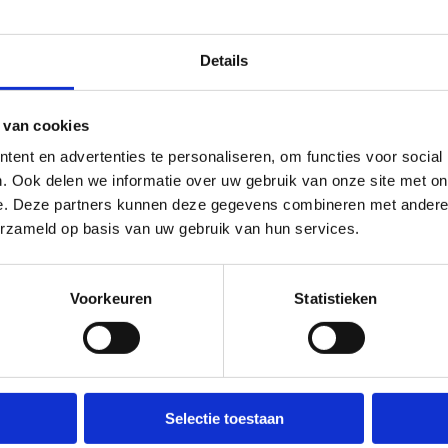
Details
p zoek naar een uitvalsbasis
 van cookies
ent en advertenties te personaliseren, om functies voor social
oor jouw club?
. Ook delen we informatie over uw gebruik van onze site met on
e. Deze partners kunnen deze gegevens combineren met andere i
 plek nodig voor je trainingen en wedstrijden? Wil je met je
erzameld op basis van uw gebruik van hun services.
rtclub een evenement organiseren?
r losse reservaties kan je ons bereiken via mail, clubs die
Voorkeuren
Statistieken
ervaties willen aanvragen voor het sportseizoen vullen ons
vraagformulier in.
serveer via mail
nvraag sportaccommodaties
Selectie toestaan