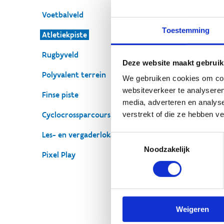
Voetbalveld
Toestemming
Atletiekpiste
Rugbyveld
O
Deze website maakt gebruik
Polyvalent terrein
We gebruiken cookies om cont
v
websiteverkeer te analyseren
Finse piste
media, adverteren en analys
Een
verstrekt of die ze hebben v
Cyclocrossparcours
spo
Les- en vergaderlokalen
Toestemmingsselectie
Voo
Noodzakelijk
res
Pixel Play
aan
Re
Aa
Weigeren