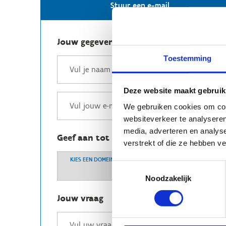
Stuur een e-mail
Jouw gegevens
Toestemming
Deze website maakt gebruik
We gebruiken cookies om cont
websiteverkeer te analyseren
media, adverteren en analys
Geef aan tot welk domein jouw vraag b
verstrekt of die ze hebben v
KIES EEN DOMEIN
Toestemmingsselectie
Noodzakelijk
Jouw vraag