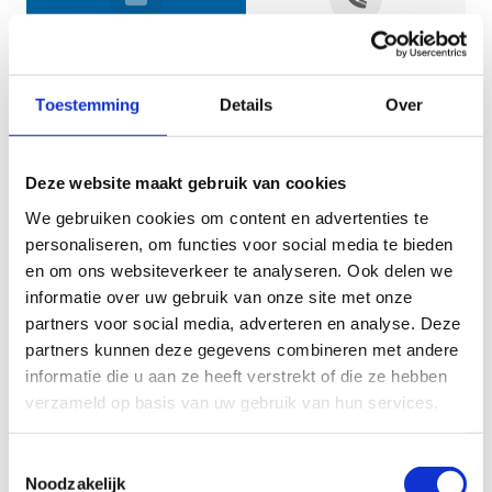
Jouw gegevens
Toestemming
Details
Over
Deze website maakt gebruik van cookies
We gebruiken cookies om content en advertenties te
personaliseren, om functies voor social media te bieden
en om ons websiteverkeer te analyseren. Ook delen we
informatie over uw gebruik van onze site met onze
Geef aan tot welk domein jouw vraag behoort
partners voor social media, adverteren en analyse. Deze
partners kunnen deze gegevens combineren met andere
KIES EEN DOMEIN
informatie die u aan ze heeft verstrekt of die ze hebben
verzameld op basis van uw gebruik van hun services.
Jouw vraag
Toestemmingsselectie
Noodzakelijk