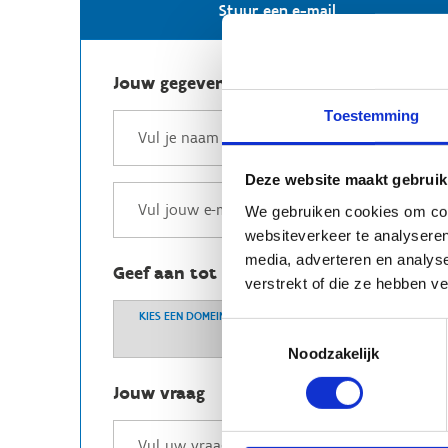
Stuur een e-mail
Jouw gegevens
Toestemming
Deze website maakt gebruik
We gebruiken cookies om cont
websiteverkeer te analyseren
media, adverteren en analys
Geef aan tot welk domein jouw vraag b
verstrekt of die ze hebben v
KIES EEN DOMEIN
Toestemmingsselectie
Noodzakelijk
Jouw vraag