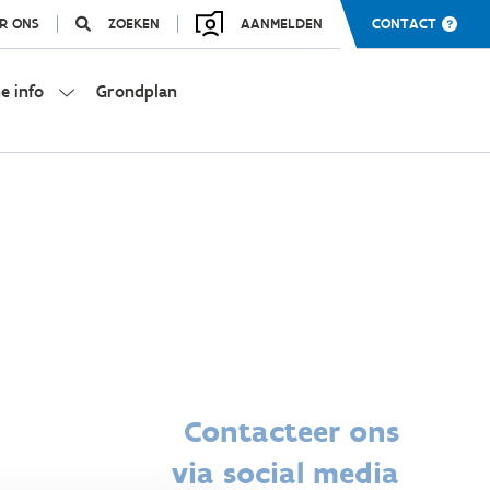
R ONS
ZOEKEN
AANMELDEN
CONTACT
e info
Grondplan
Contacteer ons
via social media