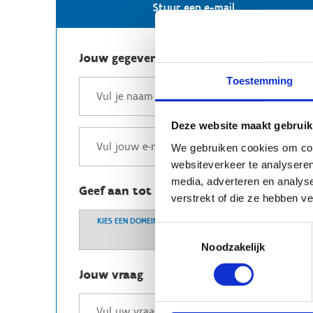
Stuur een e-mail
Jouw gegevens
Toestemming
Deze website maakt gebruik
We gebruiken cookies om cont
websiteverkeer te analyseren
media, adverteren en analys
Geef aan tot welk domein jouw vraag b
verstrekt of die ze hebben v
KIES EEN DOMEIN
Toestemmingsselectie
Noodzakelijk
Jouw vraag