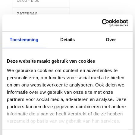
09:00 - 17:00
ZATERDAG
Gesloten
Toestemming
Details
Over
ZONDAG
Gesloten
Deze website maakt gebruik van cookies
We gebruiken cookies om content en advertenties te
personaliseren, om functies voor social media te bieden
RIJBANEN
en om ons websiteverkeer te analyseren. Ook delen we
informatie over uw gebruik van onze site met onze
MAANDAG
partners voor social media, adverteren en analyse. Deze
partners kunnen deze gegevens combineren met andere
07:00 - 22:30
informatie die u aan ze heeft verstrekt of die ze hebben
DINSDAG
verzameld op basis van uw gebruik van hun services.
07:00 - 22:30