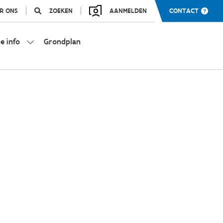
R ONS
ZOEKEN
AANMELDEN
CONTACT
e info
Grondplan