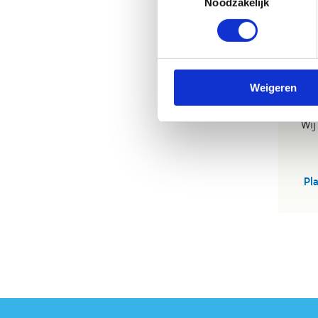
Noodzakelijk
M
Wie
Iep
kom
Weigeren
Pol
Wij
Pl