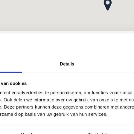
et het openbaar vervoer
Details
 je met het openbaar vervoer, neem dan aan het station
 Diksmuide bus 20 of 30 tot Woumen Station.
 van cookies
 de Pollaertstraat wandel je op vijf minuten tot aan het
ent en advertenties te personaliseren, om functies voor social
rtcentrum
. Ook delen we informatie over uw gebruik van onze site met on
e. Deze partners kunnen deze gegevens combineren met andere i
erzameld op basis van uw gebruik van hun services.