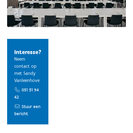
Interesse?
Neem
contact op
met Sandy
Vanleenhove
051 51 94
42
Stuur een
bericht