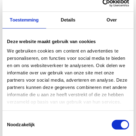
Toestemming
Details
Over
Deze website maakt gebruik van cookies
We gebruiken cookies om content en advertenties te
personaliseren, om functies voor social media te bieden
en om ons websiteverkeer te analyseren. Ook delen we
informatie over uw gebruik van onze site met onze
partners voor social media, adverteren en analyse. Deze
partners kunnen deze gegevens combineren met andere
informatie die u aan ze heeft verstrekt of die ze hebben
Organiseer een sportstage
verzameld op basis van uw gebruik van hun services.
Dankzij ons ruim aanbod aan accommodaties
Toestemmingsselectie
zowel indoor als outdoor, is ons centrum de
Noodzakelijk
ultieme bestemming voor jouw sportstage. Wij
bekijken graag met jou de verschillende