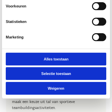
mogelijkheden en werken een op maat gemaakt
Voorkeuren
programma uit.
Statistieken
Sportclubs & verenigingen
Marketing
Alles toestaan
Op teambuilding met je bedrijf
Bij Sport Vlaanderen Woumen kan je vergaderen
Selectie toestaan
heel gemakkelijk combineren met een sportieve
teambuilding.
Weigeren
Kies voor een eendaags of meerdaags verblijf en
maak een keuze uit tal van sportieve
teambuildingsactiviteiten.