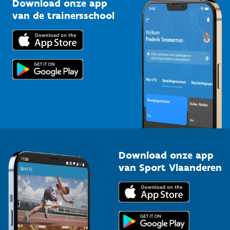
Download onze app
Bedrijven
van de trainersschool
Downloads
Trainers en begeleiders
Voor de pers
Scholen
Topsporters
Organisatoren van sportevenementen
Download onze app
van Sport Vlaanderen