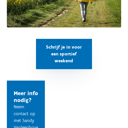
Schrijf je in voor
een sportief
weekend
Meer info
nodig?
Neem
contact op
met Sandy
Vanleenhove