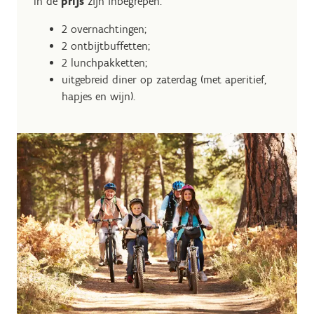
In de
prijs
zijn inbegrepen:
2 overnachtingen;
2 ontbijtbuffetten;
2 lunchpakketten;
uitgebreid diner op zaterdag (met aperitief,
hapjes en wijn).