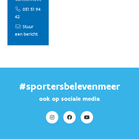
051 51 94
42
Stuur
een bericht
#sportersbelevenmeer
ook op sociale media