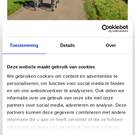
Fietstochten
Toestemming
Details
Over
Het Provinciaal fietsnetwerk Westhoek biedt alle
mogelijkheden om dagtochten op maat uit te
stippelen, waarbij boeiende en verrassende
Deze website maakt gebruik van cookies
tussenstops voor het grijpen liggen. Thematische
We gebruiken cookies om content en advertenties te
fietstochten met accent op natuur of op het
personaliseren, om functies voor social media te bieden
oorlogsverleden van de streek? Aan jou de keuze.
en om ons websiteverkeer te analyseren. Ook delen we
Ook de kust ligt op fietsafstand en bereik je via
informatie over uw gebruik van onze site met onze
veilige en verkeersluwe wegen.
partners voor social media, adverteren en analyse. Deze
partners kunnen deze gegevens combineren met andere
Voor het uitstippelen van fietstrajecten zijn de
informatie die u aan ze heeft verstrekt of die ze hebben
kaarten “fietsnetwerk Noord” (richting Oostende,
verzameld op basis van uw gebruik van hun services.
Nieuwpoort, Veurne, …) en “fietsnetwerk Zuid”