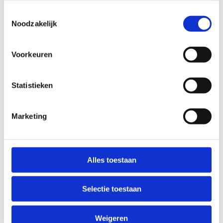
(richting Ieper, het Heuvelland, Noord-Frankrijk, …)
de perfecte gids.
Toestemmingsselectie
Noodzakelijk
Je fietsen kan je veilig stallen in onze overdekte
afgesloten fietsenstalling.
Voorkeuren
Statistieken
Wandelen
Marketing
Ben jij meer een wandelaar? Vanuit Woumen heb je
keuze te over. Ontdek te voet het prachtige
natuurgebied van de Blankaart, een aanrader voor
Alles toestaan
jong en oud, het kasteelpark en het IJzerbekken.
Nog in de buurt van Woumen kan je kiezen uit:
Selectie toestaan
de Hemelsdaele wandelroute
Weigeren
de Zannekinroute te Lampernisse