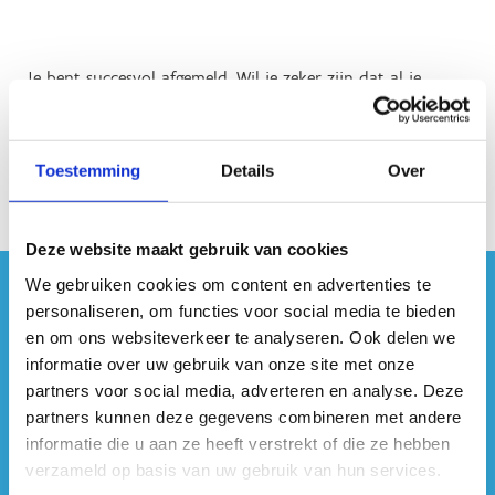
Je bent succesvol afgemeld. Wil je zeker zijn dat al je
aanmeldgegevens gewist zijn, sluit dan alle openstaande
tabbladen en vensters van je browser alvorens verder te
surfen.
Toestemming
Details
Over
Deze website maakt gebruik van cookies
We gebruiken cookies om content en advertenties te
#sportersbelevenmeer
personaliseren, om functies voor social media te bieden
en om ons websiteverkeer te analyseren. Ook delen we
ook op sociale media
informatie over uw gebruik van onze site met onze
partners voor social media, adverteren en analyse. Deze
partners kunnen deze gegevens combineren met andere
informatie die u aan ze heeft verstrekt of die ze hebben
verzameld op basis van uw gebruik van hun services.