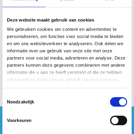
wat reclame voor zichzelf. Zeg nu zelf, veel eenvoudiger
kan PR haast niet worden, wel?
Deze website maakt gebruik van cookies
Ga op zoek naar een sportcompetitie voor jouw bedrijf en
We gebruiken cookies om content en advertenties te
doe mee!
personaliseren, om functies voor social media te bieden
Ontdek de bedrijfssportcompetities op de website van
en om ons websiteverkeer te analyseren. Ook delen we
Fros
informatie over uw gebruik van onze site met onze
partners voor social media, adverteren en analyse. Deze
Bekijk de sporteventkalender van Golazo
partners kunnen deze gegevens combineren met andere
Ontdek een sportactiviteit in jouw buurt op Uit in
informatie die u aan ze heeft verstrekt of die ze hebben
Vlaanderen
verzameld op basis van uw gebruik van hun services.
Toestemmingsselectie
Noodzakelijk
Voorkeuren
#sportersbelevenmeer