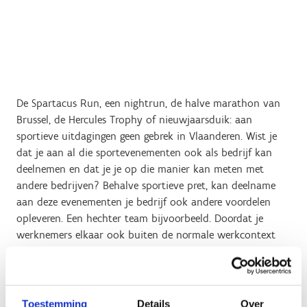
De Spartacus Run, een nightrun, de halve marathon van
Brussel, de Hercules Trophy of nieuwjaarsduik: aan
sportieve uitdagingen geen gebrek in Vlaanderen. Wist je
dat je aan al die sportevenementen ook als bedrijf kan
deelnemen en dat je je op die manier kan meten met
andere bedrijven? Behalve sportieve pret, kan deelname
aan deze evenementen je bedrijf ook andere voordelen
opleveren. Een hechter team bijvoorbeeld. Doordat je
werknemers elkaar ook buiten de normale werkcontext
leren kennen, zal de interne samenwerking vaak nog
verbeteren. Ook commercieel kan het je bedrijf iets
opleveren. Wie bijvoorbeeld zijn werknemers uitdost in
een leuke bedrijfsoutfit, maakt zonder veel moeite heel
Toestemming
Details
Over