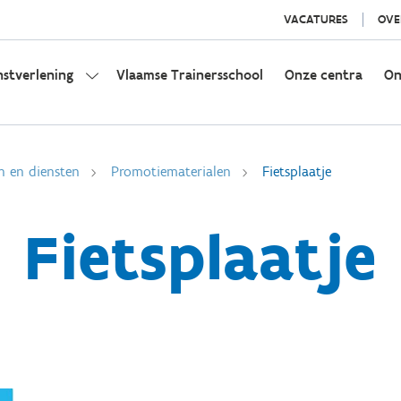
VACATURES
OVE
nstverlening
Vlaamse Trainersschool
Onze centra
On
n en diensten
Promotiematerialen
Fietsplaatje
Fietsplaatje