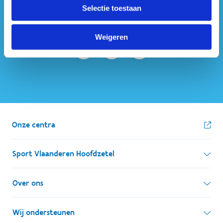
Selectie toestaan
ook op sociale media
Weigeren
Onze centra
Sport Vlaanderen Hoofdzetel
Simon Bolivarlaan 17
Over ons
1000 Brussel
Wie zijn we, wat doen we
Wij ondersteunen
Ondernemingsnummer: BE 0248.142.826