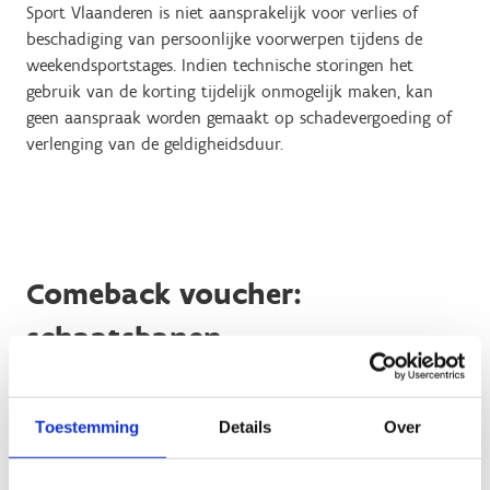
Sport Vlaanderen is niet aansprakelijk voor verlies of
beschadiging van persoonlijke voorwerpen tijdens de
weekendsportstages. Indien technische storingen het
gebruik van de korting tijdelijk onmogelijk maken, kan
geen aanspraak worden gemaakt op schadevergoeding of
verlenging van de geldigheidsduur.
Comeback voucher:
schaatsbanen
Deze actievoorwaarden zijn van toepassing op het gebruik
van de voucher “1 gratis schaatsbeurt” op de
Toestemming
Details
Over
schaatsbanen van Sport Vlaanderen. Door gebruik te
maken van deze voucher, verklaart de gebruiker zich
akkoord met onderstaande voorwaarden: