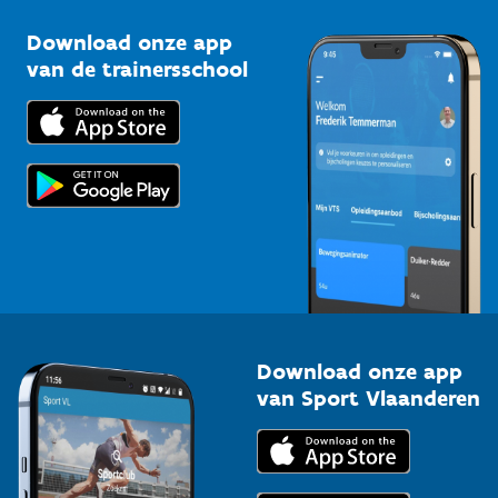
Sportclubs
Kennisplatform
Download onze app
Bedrijven
van de trainersschool
Downloads
Trainers en begeleiders
Voor de pers
Scholen
Topsporters
Organisatoren van sportevenementen
Download onze app
van Sport Vlaanderen