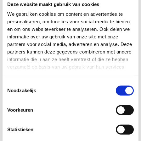
Deze website maakt gebruik van cookies
Organisatie
We gebruiken cookies om content en advertenties te
personaliseren, om functies voor social media te bieden
Deze actie wordt georganiseerd door Sport Vlaanderen, een
en om ons websiteverkeer te analyseren. Ook delen we
agentschap van de Vlaamse overheid.
informatie over uw gebruik van onze site met onze
partners voor social media, adverteren en analyse. Deze
Geldigheidsduur
partners kunnen deze gegevens combineren met andere
De voucher is geldig van 1 september t.e.m. 18
informatie die u aan ze heeft verstrekt of die ze hebben
december 2026 en van 15 februari t.e.m. 31 mei 2027
verzameld op basis van uw gebruik van hun services.
Na deze datum vervalt de geldigheid automatisch en
kan de voucher niet meer worden ingewisseld,
Toestemmingsselectie
ongeacht de reden.
Noodzakelijk
Geldige locaties
Voorkeuren
Deze voucher is uitsluitend geldig op de volgende
schaatsbanen van Sport Vlaanderen:
Statistieken
Sport Vlaanderen Liedekerke
Sport Vlaanderen Herentals