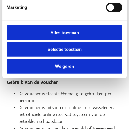
Sport Vlaanderen Hasselt
Marketing
Waarde van de voucher
De voucher geeft recht op één (1) gratis schaatsbeurt
Alles toestaan
bij aankoop van één betalend schaatsticket.
De voucher is niet inwisselbaar voor geld of andere
Selectie toestaan
diensten.
Eventuele extra’s zoals schaatshuur,
begeleidingskosten of lockers zijn niet inbegrepen,
Weigeren
tenzij anders vermeld.
Gebruik van de voucher
De voucher is slechts éénmalig te gebruiken per
persoon.
De voucher is uitsluitend online in te wisselen via
het officiële online reservatiesysteem van de
betrokken schaatsbaan.
De voucher moet worden ingevuld of toegevoegd