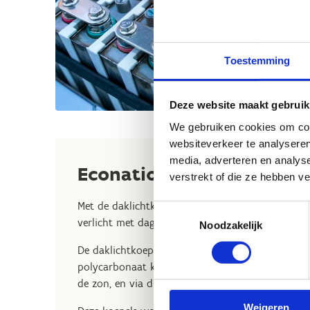
Toestemming
Deze website maakt gebruik
We gebruiken cookies om cont
websiteverkeer te analyseren
media, adverteren en analys
Econation daklichtkoepel
verstrekt of die ze hebben v
Met de daklichtkoepels van het Vlaamse Econati
Toestemmingsselectie
verlicht met daglicht.
Noodzakelijk
De daklichtkoepel die Econation samen met de Un
polycarbonaat koepel met een spiegel die, aange
de zon, en via diffractieplaten in de koepelschac
Weigeren