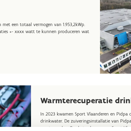
n met een totaal vermogen van 1.953,2kWp.
ties +- xxxx watt te kunnen produceren wat
Warmterecuperatie dri
In 2023 kwamen Sport Vlaanderen en Pidpa o
drinkwater. De zuiveringsinstallatie van Pidp
sportcomplex. Om het gebouw van Sport Vlaa