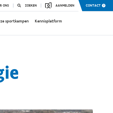
R ONS
ZOEKEN
AANMELDEN
CONTACT
ze sportkampen
Kennisplatform
ie