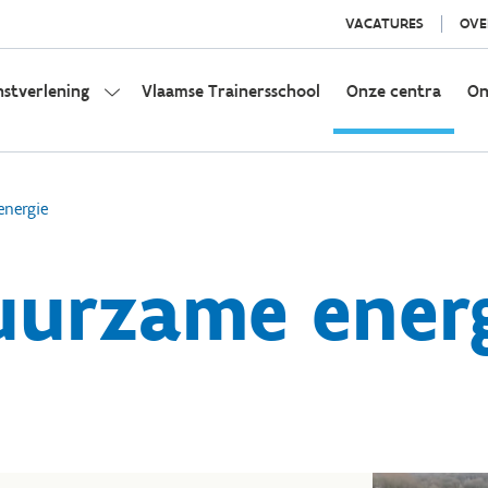
VACATURES
OVE
nstverlening
Vlaamse Trainersschool
Onze centra
On
nergie
uurzame energ