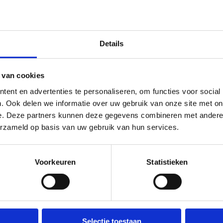
warmtepompen op lage temperatuur nodig. Om
hebben, worden twee hogetemperatuurwarmtep
warmtepompen komt grotendeels van zonnep
Details
Lees meer over deze installatie
 van cookies
ent en advertenties te personaliseren, om functies voor social
. Ook delen we informatie over uw gebruik van onze site met on
e. Deze partners kunnen deze gegevens combineren met andere i
s
erzameld op basis van uw gebruik van hun services.
on wordt de skatehal In Hofstade maximaal
Voorkeuren
Statistieken
iversiteit Gent ontwikkelde bestaat uit een
dreven door een PV paneeltje, meedraait met
ht maximaal gefilterd licht naar binnenbrengt.
Selectie toestaan