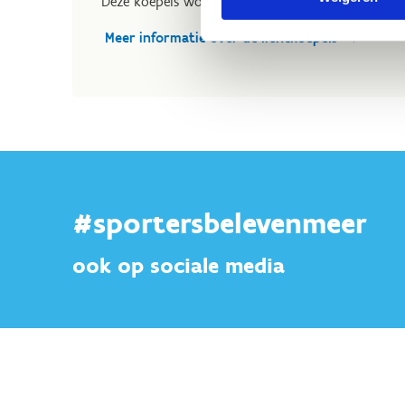
Deze koepels worden in de skatehal gecombineerd
Meer informatie over de lichtkoepels
#sportersbelevenmeer
ook op sociale media