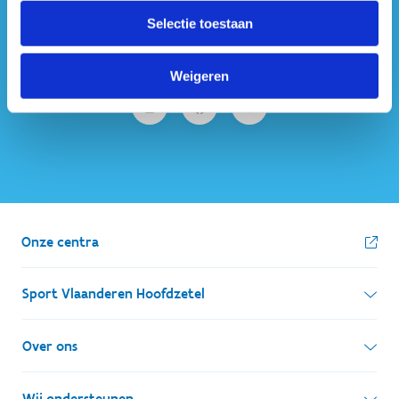
#sportersbelevenmeer
Selectie toestaan
ook op sociale media
Weigeren
Onze centra
Sport Vlaanderen Hoofdzetel
Simon Bolivarlaan 17
Over ons
1000 Brussel
Wie zijn we, wat doen we
Wij ondersteunen