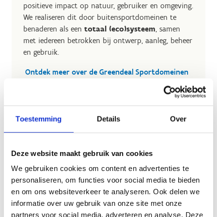
positieve impact op natuur, gebruiker en omgeving.
We realiseren dit door
buitensportdomeinen te
benaderen als een
totaal (eco)systeem
, samen
met iedereen betrokken bij ontwerp, aanleg, beheer
en gebruik.
Ontdek meer over de Greendeal Sportdomeinen
van Vlaanderen
Toestemming
Details
Over
Ecologisch beheer
Deze website maakt gebruik van cookies
‘tussenzones’
We gebruiken cookies om content en advertenties te
Wij kiezen er bewust voor om sommige stukken
personaliseren, om functies voor social media te bieden
grasland niet te maaien omdat dit de biodiversiteit
en om ons websiteverkeer te analyseren. Ook delen we
bevordert, bodemerosie voorkomt, koolstofopslag
informatie over uw gebruik van onze site met onze
bevordert, habitats biedt voor wilde dieren en
partners voor social media, adverteren en analyse. Deze