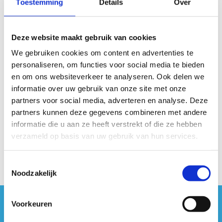
Toestemming
Details
Over
Ja, ik geef toestemming om mijn data te
bewaren en te verwerken.
Anti-Robot Verification
Deze website maakt gebruik van cookies
Click to start verification
We gebruiken cookies om content en advertenties te
Friendly
Captcha ⇗
personaliseren, om functies voor social media te bieden
en om ons websiteverkeer te analyseren. Ook delen we
informatie over uw gebruik van onze site met onze
partners voor social media, adverteren en analyse. Deze
partners kunnen deze gegevens combineren met andere
informatie die u aan ze heeft verstrekt of die ze hebben
verzameld op basis van uw gebruik van hun services.
Toestemmingsselectie
Noodzakelijk
Voorkeuren
#sportersbelevenmeer