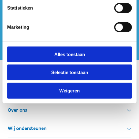
ook op sociale media
Statistieken
Marketing
Alles toestaan
Selectie toestaan
Onze centra
Weigeren
Sport Vlaanderen Hoofdzetel
Simon Bolivarlaan 17
Over ons
1000 Brussel
Wie zijn we, wat doen we
Wij ondersteunen
Ondernemingsnummer: BE 0248.142.826
Onze centra