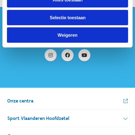
Selectie toestaan
#sportersbelevenmeer
Weigeren
ook op sociale media
Onze centra
Sport Vlaanderen Hoofdzetel
Simon Bolivarlaan 17