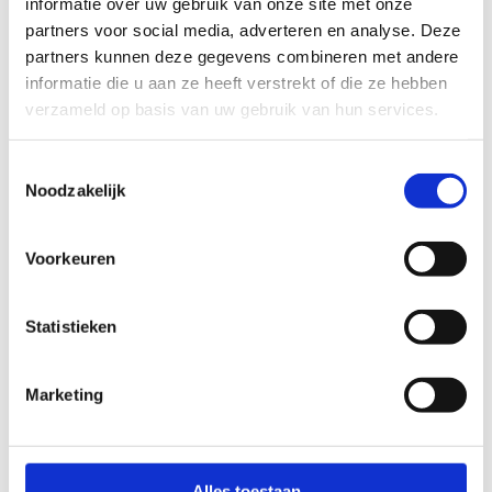
informatie over uw gebruik van onze site met onze
gegevens worden gebruikt voor de analyse
partners voor social media, adverteren en analyse. Deze
van de campagne.
*
partners kunnen deze gegevens combineren met andere
informatie die u aan ze heeft verstrekt of die ze hebben
Gegevensverwerking: Ik wens promomails te
verzameld op basis van uw gebruik van hun services.
ontvangen met betrekking tot het aanbod
van Sport Vlaanderen
Toestemmingsselectie
Anti-Robot Verification
Noodzakelijk
Click to start verification
Friendly
Captcha ⇗
Voorkeuren
Statistieken
Marketing
Alles toestaan