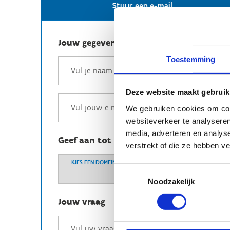
Stuur een e-mail
Jouw gegevens
Toestemming
Deze website maakt gebruik
We gebruiken cookies om cont
websiteverkeer te analyseren
media, adverteren en analys
Geef aan tot welk domein jouw vraag b
verstrekt of die ze hebben v
KIES EEN DOMEIN
Toestemmingsselectie
Noodzakelijk
Jouw vraag