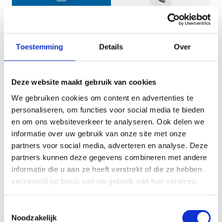
Jouw gegevens
Toestemming
Details
Over
Deze website maakt gebruik van cookies
We gebruiken cookies om content en advertenties te
personaliseren, om functies voor social media te bieden
en om ons websiteverkeer te analyseren. Ook delen we
informatie over uw gebruik van onze site met onze
Geef aan tot welk domein jouw vraag behoort
partners voor social media, adverteren en analyse. Deze
partners kunnen deze gegevens combineren met andere
KIES EEN DOMEIN
informatie die u aan ze heeft verstrekt of die ze hebben
verzameld op basis van uw gebruik van hun services.
Jouw vraag
Toestemmingsselectie
Noodzakelijk