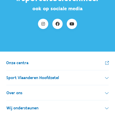
ook op sociale media
Onze centra
Sport Vlaanderen Hoofdzetel
Simon Bolivarlaan 17
Over ons
1000 Brussel
Wie zijn we, wat doen we
Wij ondersteunen
Ondernemingsnummer: BE 0248.142.826