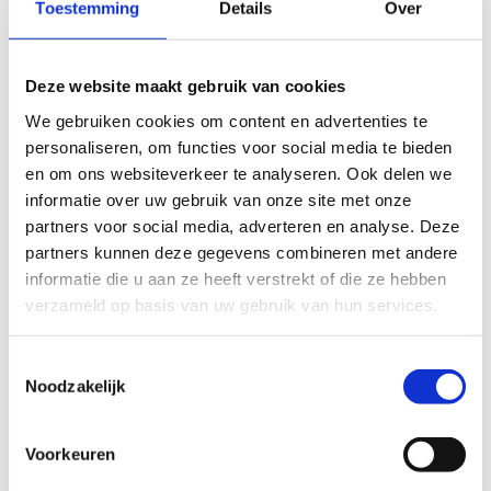
Toestemming
Details
Over
de inbreuk van geringe betekenis is;
de melding betrekking heeft op feiten die in een
eerdere melding van jou als melder al zijn behandeld
Deze website maakt gebruik van cookies
en de nieuwe melding geen nieuwe informatie van
betekenis bevat.
We gebruiken cookies om content en advertenties te
personaliseren, om functies voor social media te bieden
en om ons websiteverkeer te analyseren. Ook delen we
informatie over uw gebruik van onze site met onze
partners voor social media, adverteren en analyse. Deze
partners kunnen deze gegevens combineren met andere
informatie die u aan ze heeft verstrekt of die ze hebben
Verder verloop van je melding
verzameld op basis van uw gebruik van hun services.
Ontvangstmelding
Toestemmingsselectie
Je ontvangt als melder binnen de zeven dagen na de dag
Noodzakelijk
waarop het meldkanaal je melding ontvangen heeft een
ontvangstmelding, tenzij:
Voorkeuren
Je melding al binnen die termijn werd afgehandeld.