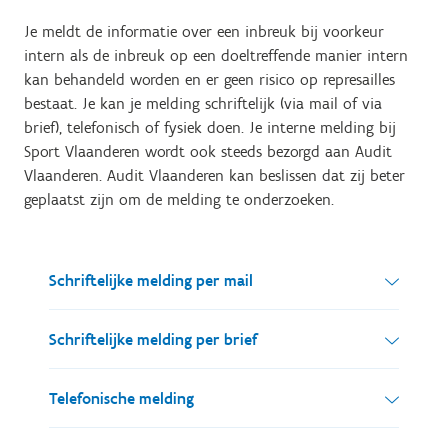
Je meldt de informatie over een inbreuk bij voorkeur
intern als de inbreuk op een doeltreffende manier intern
kan behandeld worden en er geen risico op represailles
bestaat. Je kan je melding schriftelijk (via mail of via
brief), telefonisch of fysiek doen. Je interne melding bij
Sport Vlaanderen wordt ook steeds bezorgd aan Audit
Vlaanderen. Audit Vlaanderen kan beslissen dat zij beter
geplaatst zijn om de melding te onderzoeken.
Schriftelijke melding per mail
Je kan een melding per mail versturen naar
Schriftelijke melding per brief
klokkenluider@sport.vlaanderen
. Je mail komt
terecht bij de Administrateur-generaal van Sport
Als je je melding per brief wil versturen, dan richt
Telefonische melding
Vlaanderen, Philippe Paquay.
je je brief aan de Administrateur-generaal van
Sport Vlaanderen. Je stuurt je brief naar volgend