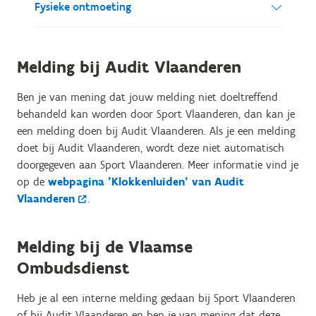
Je kan ook een telefonische melding doen op het
Fysieke ontmoeting
postadres:
nummer 02 209 47 42.
Sport Vlaanderen t.a.v. Paquay Philippe
Je hebt het recht om binnen een redelijke termijn
Als wij een verslag maken van je melding, krijg je
Arenbergstraat 5
Melding bij Audit Vlaanderen
een afspraak te krijgen voor een fysieke
de kans om dat verslag te controleren, te
1000 Brussel
ontmoeting om de informatie van je melding te
corrigeren en voor akkoord te ondertekenen.
Ben je van mening dat jouw melding niet doeltreffend
bespreken.
Vermeld duidelijk op de omslag dat de brief
behandeld kan worden door Sport Vlaanderen, dan kan je
vertrouwelijk is.
Alle brieven aan Sport
Als je ermee instemt, kan het gesprek opgenomen
een melding doen bij Audit Vlaanderen. Als je een melding
Vlaanderen worden door de centrale postkamer
worden ter bewaring en kan er een verslag
doet bij Audit Vlaanderen, wordt deze niet automatisch
geopend en ingescand, behalve als je het woord
opgemaakt worden. Je krijgt dan de kans om dit
doorgegeven aan Sport Vlaanderen. Meer informatie vind je
"vertrouwelijk" duidelijk zichtbaar op de omslag
verslag te controleren, te corrigeren en voor
op de
webpagina 'Klokkenluiden' van Audit
vermeldt. Dan wordt de brief op een beveiligde
akkoord te ondertekenen.
Vlaanderen
.
manier rechtstreeks aan de Administrateur-generaal
bezorgd.
Melding bij de Vlaamse
Ombudsdienst
Heb je al een interne melding gedaan bij Sport Vlaanderen
of bij Audit Vlaanderen en ben je van mening dat deze