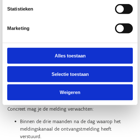
Dan krijg je meteen meer informatie over je melding.
Statistieken
Je je uitdrukkelijk verzet hebt tegen het krijgen van
een ontvangstmelding.
Het krijgen van een ontvangstmelding de
Marketing
bescherming van je identiteit in gevaar brengt.
Je de melding anoniem hebt gedaan.
Alles toestaan
Meer informatie over je melding
Selectie toestaan
Binnen een redelijke termijn krijg je informatie over wat er
met je melding gebeurde, tenzij je de melding anoniem
Weigeren
hebt gedaan.
Concreet mag je de melding verwachten:
Binnen de drie maanden na de dag waarop het
meldingskanaal de ontvangstmelding heeft
verstuurd.