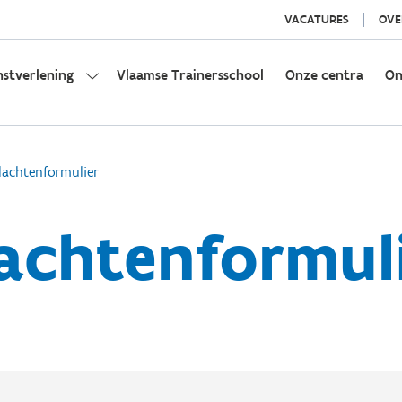
VACATURES
OVE
nstverlening
Vlaamse Trainersschool
Onze centra
On
lachtenformulier
achtenformul