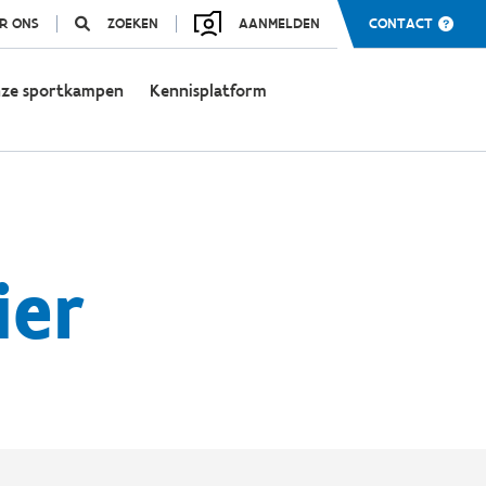
R ONS
ZOEKEN
AANMELDEN
CONTACT
ze sportkampen
Kennisplatform
ier