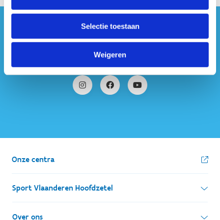
Selectie toestaan
#sportersbelevenmeer
ook op sociale media
Weigeren
Onze centra
Sport Vlaanderen Hoofdzetel
Simon Bolivarlaan 17
Over ons