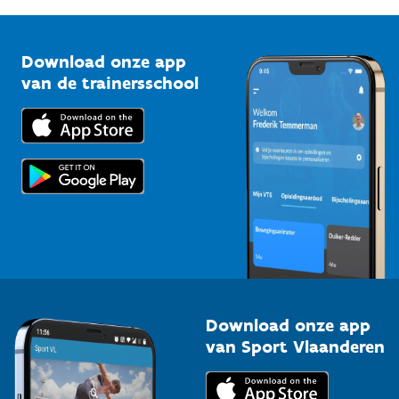
G-sport
Vlaamse Trainersschool
Sportclubs
Kennisplatform
Download onze app
Bedrijven
van de trainersschool
Downloads
Trainers en begeleiders
Voor de pers
Scholen
Topsporters
Organisatoren van sportevenementen
Download onze app
van Sport Vlaanderen