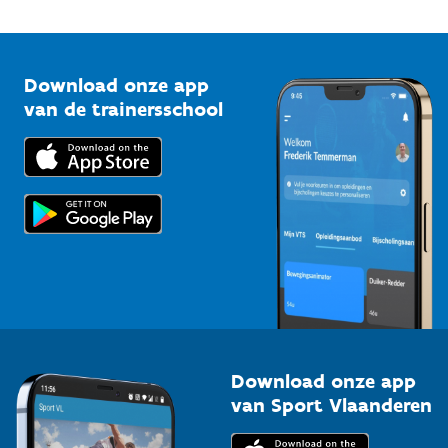
Onze nieuwsbrieven
1210 Brussel
G-sport
Vlaamse Trainersschool
Sportclubs
Kennisplatform
Download onze app
Bedrijven
van de trainersschool
Downloads
Trainers en begeleiders
Voor de pers
Scholen
Topsporters
Organisatoren van sportevenementen
Download onze app
van Sport Vlaanderen