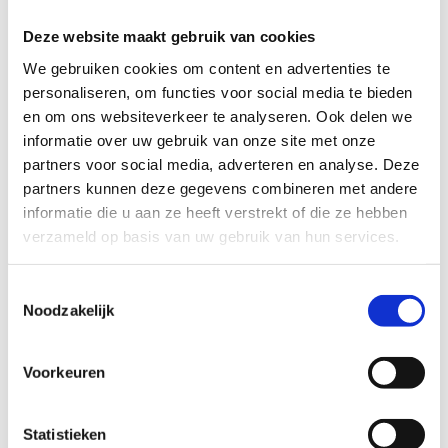
Knokke-Heist
Deze website maakt gebruik van cookies
Grensstreekroute
We gebruiken cookies om content en advertenties te
personaliseren, om functies voor social media te bieden
Cyclocars Kurt
en om ons websiteverkeer te analyseren. Ook delen we
Zeewindstraat 13-15
informatie over uw gebruik van onze site met onze
8300 Knokke-Heist
partners voor social media, adverteren en analyse. Deze
T +32 50 61 31 15
partners kunnen deze gegevens combineren met andere
info@rentabike.be
informatie die u aan ze heeft verstrekt of die ze hebben
http://rentabike.be
verzameld op basis van uw gebruik van hun services.
Koksijde
Toestemmingsselectie
Paul Herygers
Noodzakelijk
Rodeo
Voorkeuren
G. Grardplein 19
8670 Koksijde
T +32 58 51 63 53
Statistieken