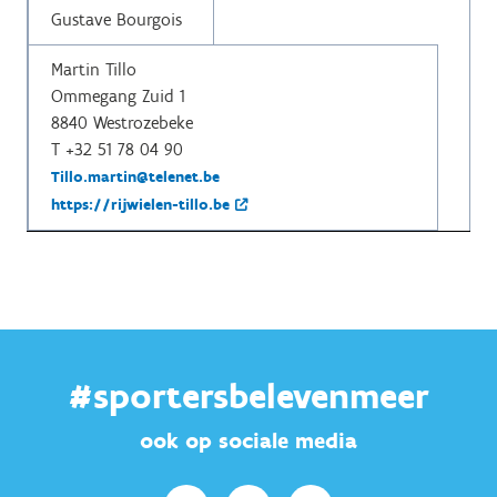
Gustave Bourgois
Martin Tillo
Ommegang Zuid 1
8840 Westrozebeke
T +32 51 78 04 90
Tillo.martin@telenet.be
https://rijwielen-tillo.be
#sportersbelevenmeer
ook op sociale media