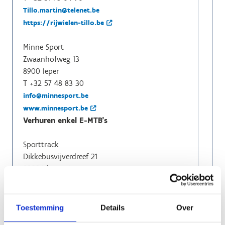
Tillo.martin@telenet.be
https://rijwielen-tillo.be
Minne Sport
Zwaanhofweg 13
8900 Ieper
T +32 57 48 83 30
info@minnesport.be
www.minnesport.be
Verhuren enkel E-MTB's
Sporttrack
Dikkebusvijverdreef 21
8908 Vlamertinge
GSM +32 475 45 56 66
info@sporttrack.be
www.sporttrack.be
Toestemming
Details
Over