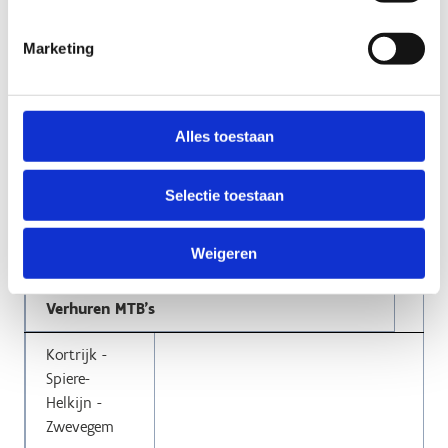
info@rodeo.be
Marketing
www.rodeo.be
Kortrijk
Alles toestaan
Oenanthe Outdoor BV
Selectie toestaan
Tarweveld 3
8500 Kortrijk
Weigeren
info@oenanthe.be
https://oenanthe.be
Verhuren MTB's
Kortrijk -
Spiere-
Helkijn -
Zwevegem