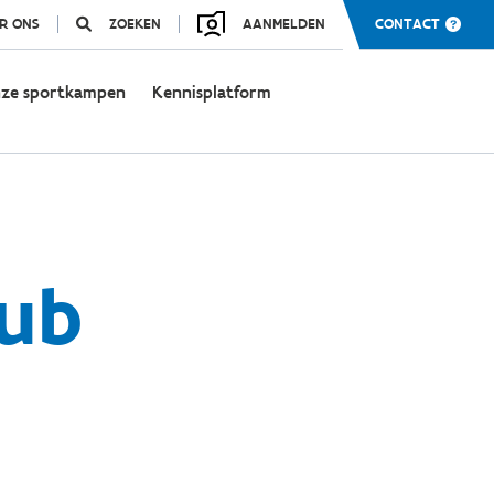
R ONS
ZOEKEN
AANMELDEN
CONTACT
ze sportkampen
Kennisplatform
lub