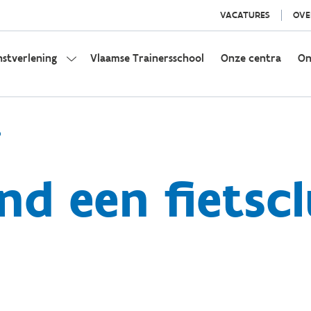
VACATURES
OVE
nstverlening
Vlaamse Trainersschool
Onze centra
On
b
nd een fietsc