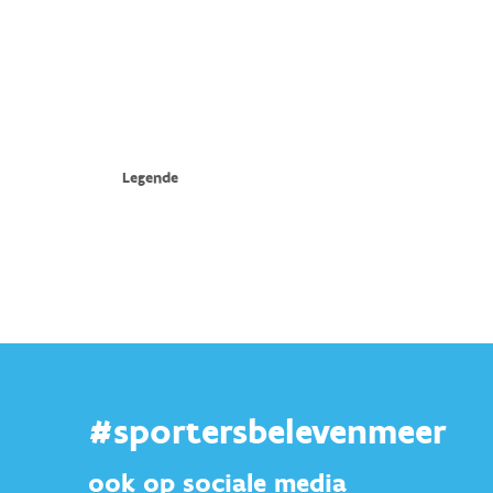
#sportersbelevenmeer
ook op sociale media