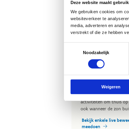
Deze website maakt gebruik
helemaal uit de bol. Dan
We gebruiken cookies om cont
jullie.
websiteverkeer te analyseren
Dans mee met het Mult
media, adverteren en analys
verstrekt of die ze hebben v
Toestemmingsselectie
Noodzakelijk
Tips voor ou
Weigeren
Thuis multimoven? Op 
en papa's leuke tips, cr
activiteiten om thuis op
ook wanneer de zon buite
Bekijk enkele live bewe
meedoen