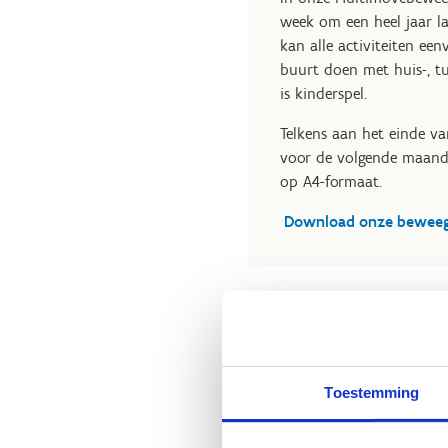
week om een heel jaar l
kan alle activiteiten een
buurt doen met huis-, t
is kinderspel.
Telkens aan het einde va
voor de volgende maand
op A4-formaat.
Download onze beweeg
Dans mee met
Toestemming
Beweegt je kind meteen 