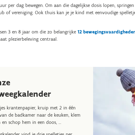
uur per dag bewegen. Om aan die dagelijkse dosis lopen, springe
club of vereniging. Ook thuis kan je je kind met eenvoudige spellet
sen 3 en 8 jaar om die zo belangrijke
12
bewegingsvaardighede
aat plezierbeleving centraal.
nze
weegkalender
jes krantenpapier, kruip met 2 in één
 van de badkamer naar de keuken, klem
n en schop hem in een doos, ...
alender vind je drie spelletjes per