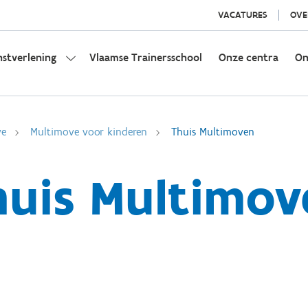
VACATURES
OVE
nstverlening
Vlaamse Trainersschool
Onze centra
On
ve
Multimove voor kinderen
Thuis Multimoven
huis Multimov