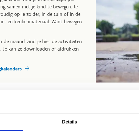
ang samen met je kind te bewegen. Je
voudig op je zolder, in de tuin of in de
uin- en keukenmateriaal. Want bewegen
n de maand vind je hier de activiteiten
. Je kan ze downloaden of afdrukken
kalenders
 het Multimovelied
Details
wanneer er muziek opstaat en gaat het