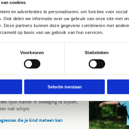
 van cookies
 is de Multimovedans helemaal iets voor
ent en advertenties te personaliseren, om functies voor social
. Ook delen we informatie over uw gebruik van onze site met on
imovelied
e. Deze partners kunnen deze gegevens combineren met andere i
erzameld op basis van uw gebruik van hun services.
Voorkeuren
Statistieken
ders
Selectie toestaan
onze
Facebookpagina
geven we mama's
eatieve ideeën en (ont)spannende
 een fijne manier in beweging te blijven,
n niet schijnt.
egsessies die je kind meteen kan