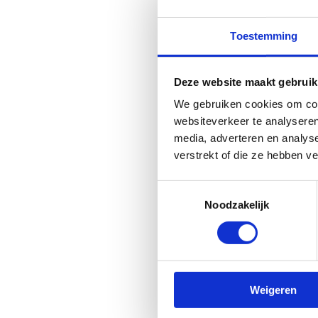
Leer de tekst van het Multi
Toestemming
Deze website maakt gebruik
Liedje 'Multi
We gebruiken cookies om cont
websiteverkeer te analyseren
media, adverteren en analys
Het platform dat we gebruike
verstrekt of die ze hebben v
op 'Alles toestaan' of zet de 
Toestemmingsselectie
Verander cookie settings
Noodzakelijk
Tutorial 'Multimove-beweeg
Leer de tekst en zing uit vo
Weigeren
Download de muziekpartituur