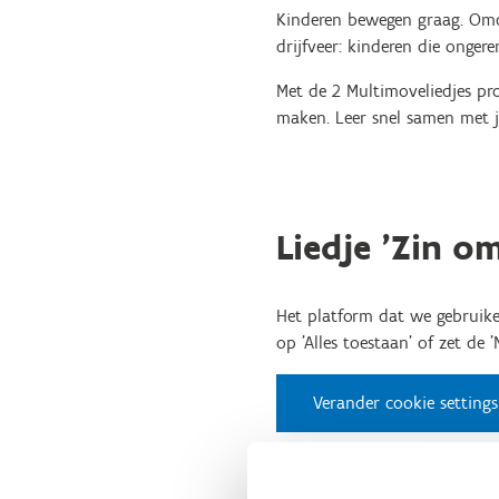
Kinderen bewegen graag. Omda
drijfveer: kinderen die onger
Met de 2 Multimoveliedjes pr
maken. Leer snel samen met j
Liedje 'Zin o
Het platform dat we gebruike
op 'Alles toestaan' of zet de 
Verander cookie settings
Tutorial 'Zin om te bewegen!