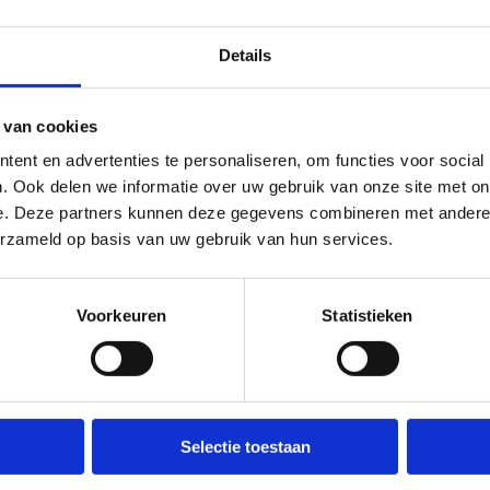
movelied
Details
 van cookies
move'
ent en advertenties te personaliseren, om functies voor social
. Ook delen we informatie over uw gebruik van onze site met on
e. Deze partners kunnen deze gegevens combineren met andere i
n om deze video af te spelen maakt gebruik van marketing cooki
erzameld op basis van uw gebruik van hun services.
'Marketing cookies' aan en klik op 'Selectie toestaan'.
Voorkeuren
Statistieken
lied'
lle borst mee
Selectie toestaan
 en leer het liedje zelf spelen