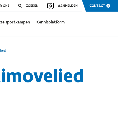
R ONS
ZOEKEN
AANMELDEN
CONTACT
ze sportkampen
Kennisplatform
lied
imovelied