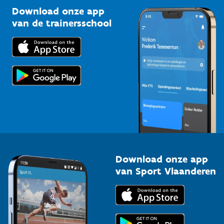
Kennisplatform
Download onze app
Bedrijven
van de trainersschool
Downloads
Trainers en begeleiders
Voor de pers
Scholen
Topsporters
Organisatoren van sportevenementen
Download onze app
van Sport Vlaanderen