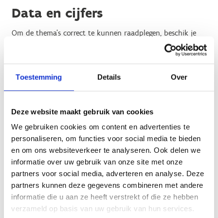
Data en cijfers
Om de thema's correct te kunnen raadplegen, beschik je
best over de laatste versie van Google Chrome, Mozilla
Firefox of Safari. Voor Microsoft werken de grafieken enkel
met Internet Explorer 11 en Microsoft Edge.
Toestemming
Details
Over
Geen fiches gevonden.
Deze website maakt gebruik van cookies
We gebruiken cookies om content en advertenties te
personaliseren, om functies voor social media te bieden
en om ons websiteverkeer te analyseren. Ook delen we
informatie over uw gebruik van onze site met onze
partners voor social media, adverteren en analyse. Deze
partners kunnen deze gegevens combineren met andere
informatie die u aan ze heeft verstrekt of die ze hebben
verzameld op basis van uw gebruik van hun services.