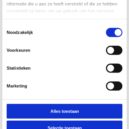
informatie die u aan ze heeft verstrekt of die ze hebben
verzameld op basis van uw gebruik van hun services.
Geen fiches gevonden.
Toestemmingsselectie
Noodzakelijk
Voorkeuren
Statistieken
Extra info
Marketing
Ontdek hoe wij sportfederaties
Alles toestaan
ondersteunen
Selectie toestaan