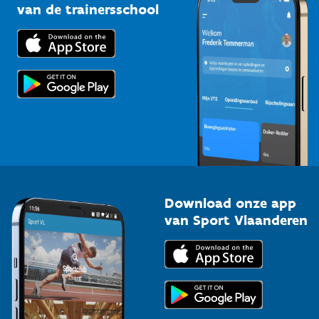
Bedrijven
van de trainersschool
Downloads
Trainers en begeleiders
Voor de pers
Scholen
Topsporters
Organisatoren van sportevenementen
Download onze app
van Sport Vlaanderen