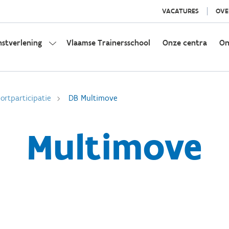
VACATURES
OVE
nstverlening
Vlaamse Trainersschool
Onze centra
On
rtparticipatie
DB Multimove
Multimove