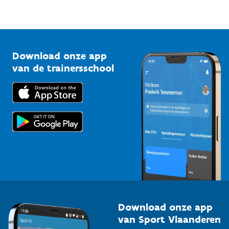
Sportfederaties
Mountainbikeroutes
Onze nieuwsbrieven
1210 Brussel
G-sport
Vlaamse Trainersschool
Sportclubs
Kennisplatform
Download onze app
Bedrijven
van de trainersschool
Downloads
Trainers en begeleiders
Voor de pers
Scholen
Topsporters
Organisatoren van sportevenementen
Download onze app
van Sport Vlaanderen