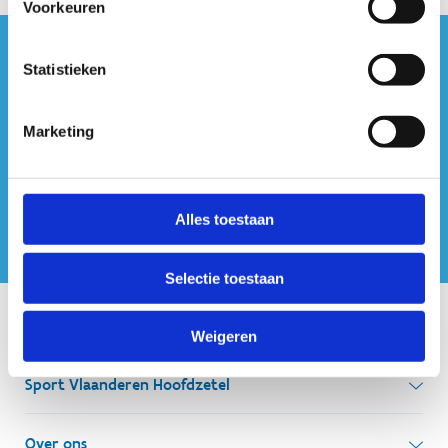
Voorkeuren
#sportersbelevenmeer
Statistieken
ook op sociale media
Marketing
Alles toestaan
Selectie toestaan
Onze centra
Weigeren
Sport Vlaanderen Hoofdzetel
Simon Bolivarlaan 17
Over ons