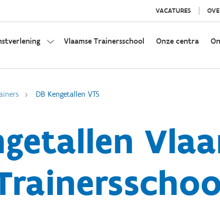
VACATURES
OVE
nstverlening
Vlaamse Trainersschool
Onze centra
On
ainers
DB Kengetallen VTS
getallen Vla
Trainersschoo