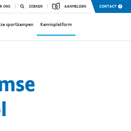
R ONS
ZOEKEN
AANMELDEN
CONTACT
ze sportkampen
Kennisplatform
amse
l