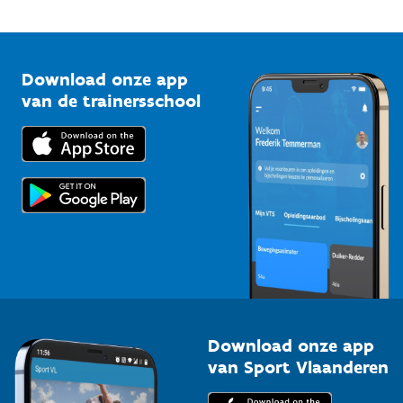
Onze nieuwsbrieven
1210 Brussel
G-sport
Vlaamse Trainersschool
Sportclubs
Kennisplatform
Download onze app
Bedrijven
van de trainersschool
Downloads
Trainers en begeleiders
Voor de pers
Scholen
Topsporters
Organisatoren van sportevenementen
Download onze app
van Sport Vlaanderen