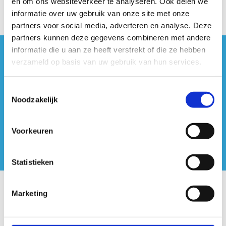
en om ons websiteverkeer te analyseren. Ook delen we
informatie over uw gebruik van onze site met onze
partners voor social media, adverteren en analyse. Deze
partners kunnen deze gegevens combineren met andere
informatie die u aan ze heeft verstrekt of die ze hebben
#sportersbelevenmeer
verzameld op basis van uw gebruik van hun services.
ook op sociale media
Toestemmingsselectie
Noodzakelijk
Voorkeuren
Statistieken
Onze centra
Marketing
Sport Vlaanderen Hoofdzetel