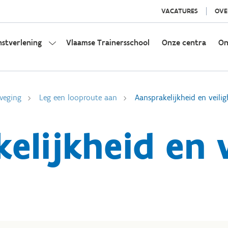
VACATURES
OVE
nstverlening
Vlaamse Trainersschool
Onze centra
On
weging
Leg een looproute aan
Aansprakelijkheid en veilig
elijkheid en v