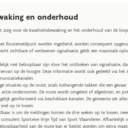
ewaking en onderhoud
t zorg voor de kwaliteitsbewaking en het onderhoud van de loopr
 het Routemeldpunt worden ingediend, worden consequent opgevol
lecht zichtbare of verdwenen signalisatie, geldt een maximale opl
delijk niet beloopbaar zijn door het ontbreken van signalisatie, 
iervan op de hoogte. Deze informatie wordt ook gedeeld via het 
municatiekanalen.
lige situaties op de route, zoals loshangende takken die een gevaa
 actie ondernomen. De route wordt omgeleid of afgesloten, en pot
elijk geïnformeerd via beschikbare kanalen. De gemeente zet alle
 snel op te lossen.
albaar is om de meldingen binnen de drie weken op te lossen, nee
consulent Sportieve Vrije Tijd van Sport Vlaanderen. Afhankelijk 
eloopbaarheid van de route kan er beslist worden om extra maat