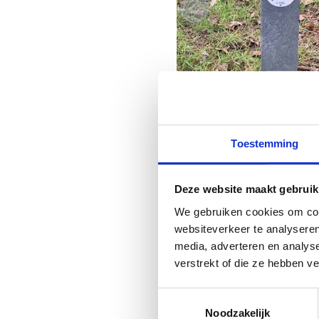
Toestemming
Deze website maakt gebruik
Peter/meter
We gebruiken cookies om cont
websiteverkeer te analyseren
media, adverteren en analys
De gemeente voorziet in 
verstrekt of die ze hebben v
bewegwijzering en de rou
route. De rol van peter/
Toestemmingsselectie
enthousiaste loper uit d
Noodzakelijk