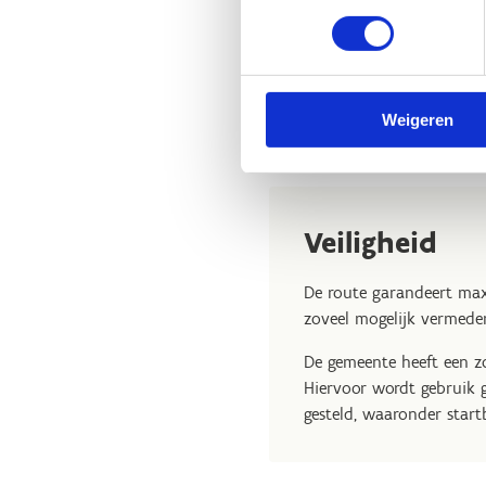
Naast de peter/meterwer
onderhoud van de route 
verzekering af voor zowe
onderhoud van het parc
Weigeren
Veiligheid
De route garandeert max
zoveel mogelijk vermeden
De gemeente heeft een zo
Hiervoor wordt gebruik 
gesteld, waaronder star