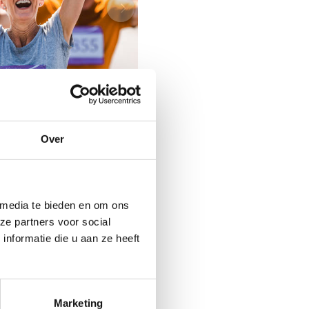
Over
 media te bieden en om ons
ze partners voor social
nformatie die u aan ze heeft
r de staat van de
d van een kwalitatieve
 joggingclub, of een
Marketing