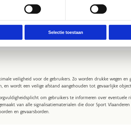
king kan ook het betrekken van vrijwilligers voor de kwaliteitsb
een grote meerwaarde bieden. Om hen te ondersteunen, sluit de
l de peter/meter als de vrijwilligers die ingeschakeld worden voor
ours.
Selectie toestaan
imale veiligheid voor de gebruikers. Zo worden drukke wegen en g
, en wordt een veilige afstand aangehouden tot gevaarlijke object
rgvuldigheidsplicht om gebruikers te informeren over eventuele ris
gemaakt van alle signalisatiematerialen die door Sport Vlaandere
tborden en gevaarsborden.