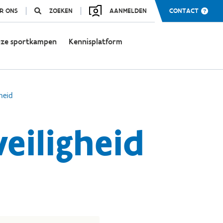
R ONS
ZOEKEN
AANMELDEN
CONTACT
ze sportkampen
Kennisplatform
heid
eiligheid