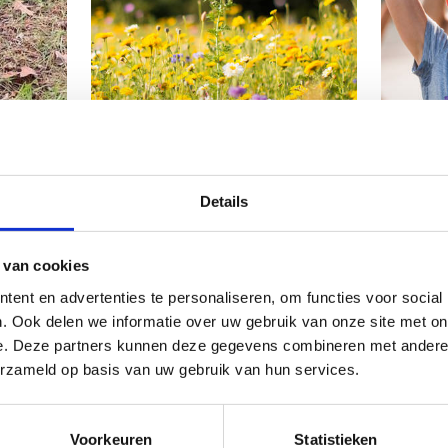
Details
 van cookies
 werking
ent en advertenties te personaliseren, om functies voor social
. Ook delen we informatie over uw gebruik van onze site met on
e. Deze partners kunnen deze gegevens combineren met andere i
de aanstelling van een peter/meter die minimaal zes keer per jaa
erzameld op basis van uw gebruik van hun services.
te controleert. Op die manier dragen zij actief bij aan het behou
meter kan worden ingevuld door iemand van de lokale atletiek- of
e gemeente.
Voorkeuren
Statistieken