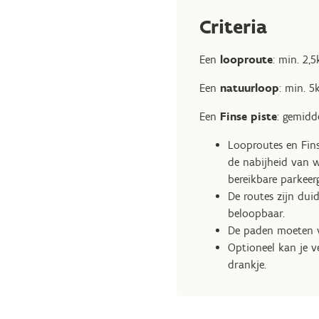
Criteria
Een
looproute
: min. 2,
Een
natuurloop
: min. 5
Een
Finse piste
: gemidd
Looproutes en Fins
de nabijheid van 
bereikbare parkeer
De routes zijn dui
beloopbaar.
De paden moeten vo
Optioneel kan je v
drankje.