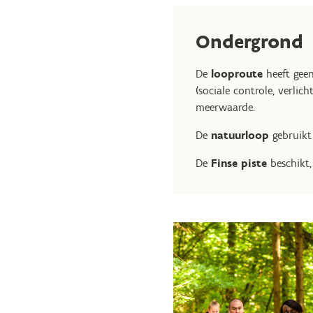
Ondergrond
De
looproute
heeft geen
(sociale controle, verli
meerwaarde.
De
natuurloop
gebruikt
De
Finse piste
beschikt,