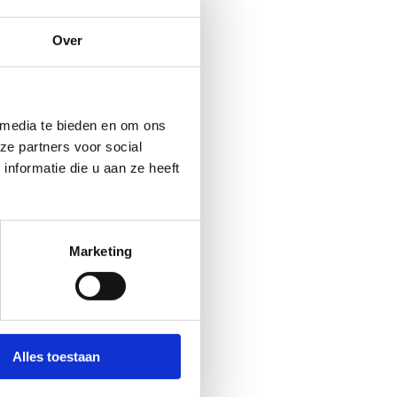
Agentschap voor Natuur
Over
je Tijd staat klaar om
 media te bieden en om ons
ze partners voor social
nformatie die u aan ze heeft
Marketing
gvlak moet worden
oep(en) als een
tebesturen) wordt sterk
Alles toestaan
atieve route en dat op