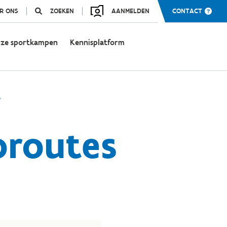
R ONS
ZOEKEN
AANMELDEN
CONTACT
ze sportkampen
Kennisplatform
s
proutes