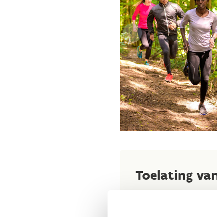
Toelating va
De routes maken uitsluit
steeds voorafgaand toes