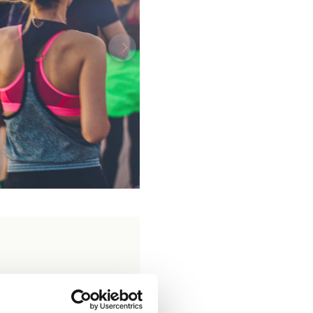
 De gemeente vraagt
n en wegen.