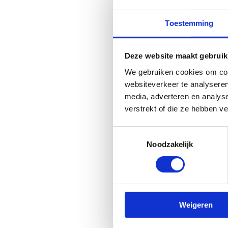
Voor routes die door ge
Toestemming
en Bos (ANB), dient de 
Heeft u hulp nodig bij h
Deze website maakt gebruik
ondersteuning te bieden
We gebruiken cookies om cont
websiteverkeer te analyseren
media, adverteren en analys
verstrekt of die ze hebben v
De meerwaar
Toestemmingsselectie
Noodzakelijk
De lokale meerwaarde vo
aangetoond. Dit omvat zo
voorbereidende analyse v
Een voorafgaand overleg 
aanbevolen.
Weigeren
Indien de route voldoend