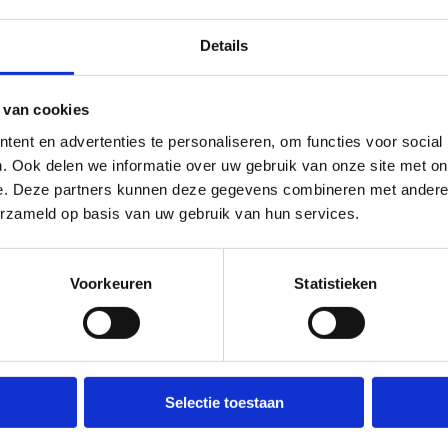
bieden lopen die eigendom zijn van of beheerd worden door het 
Details
aanvraagprocedure van ANB gevolgd te worden.
et aanvragen van bepaalde toelatingen? De consulent Sportieve Vri
 van cookies
.
ent en advertenties te personaliseren, om functies voor social
. Ook delen we informatie over uw gebruik van onze site met on
e. Deze partners kunnen deze gegevens combineren met andere i
erzameld op basis van uw gebruik van hun services.
de en het draagvlak
Voorkeuren
Statistieken
or de realisatie van de nieuwe looproute alsook het lokaal draa
wel de betrokkenheid van de plaatselijke (atletiek)club en loopgr
an de populaire loopplekken via o.a. Strava Metro.
met lokale actoren zoals sport- en milieuadviesraden (via gemeen
Selectie toestaan
e meerwaarde en draagvlak heeft zal dit bijdragen tot een kwalit