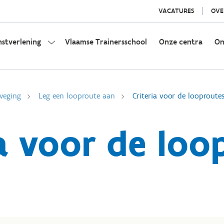
VACATURES
OVE
nstverlening
Vlaamse Trainersschool
Onze centra
On
weging
Leg een looproute aan
Criteria voor de looproute
ia voor de loo